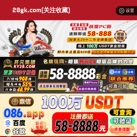
28gk.com(关注收藏)
设置